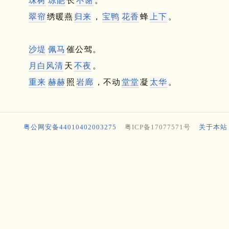
珠树
琼葩
长
不谢
。
翠帘
绣暖燕
归来
，
宝鸭
花香
蜂
上下
。
沙堤
佩马
催公驾。
月白风清
天
不夜
。
重来
赫赫
照
岩廊
，不动
堂堂
凝
太华
。
粤公网安备44010402003275
粤ICP备17077571号
关于本站