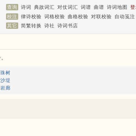
查询
诗词
典故词汇
对仗词汇
词谱
曲谱
诗词地图
登
校注
律诗校验
词格校验
曲格校验
对联校验
自动笺注
其它
简繁转换
诗社
诗词书店
考。
：
珠树
：
沙堤
：
岩廊