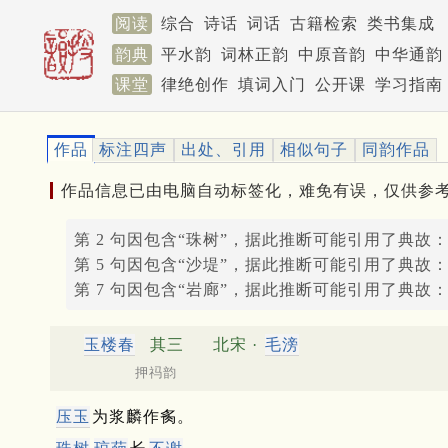
阅读
综合
诗话
词话
古籍检索
类书集成
韵典
平水韵
词林正韵
中原音韵
中华通韵
课堂
律绝创作
填词入门
公开课
学习指南
作品
标注四声
出处、引用
相似句子
同韵作品
作品信息已由电脑自动标签化，难免有误，仅供参
第 2 句因包含“珠树”，据此推断可能引用了典故
第 5 句因包含“沙堤”，据此推断可能引用了典故
第 7 句因包含“岩廊”，据此推断可能引用了典故
玉楼春
其三
北宋 ·
毛滂
押祃韵
压玉
为浆麟作䏑。