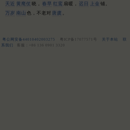
天近
黄麾仗
晓，
春早
红鸾
扇暖，
迟日
上金
铺。
万岁
南山
色，不老对
唐虞
。
粤公网安备44010402003275
粤ICP备17077571号
关于本站
联
系我们
客服：+86 136 0901 3320