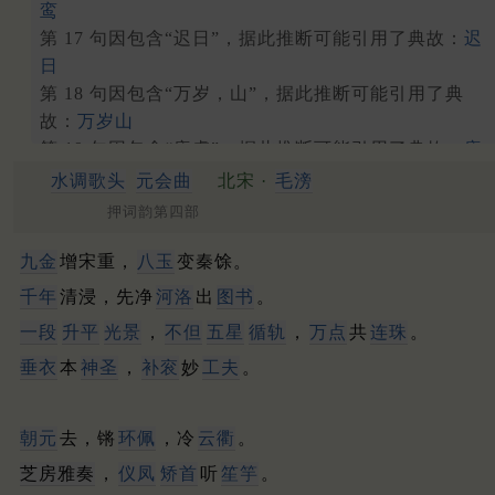
鸾
第 17 句因包含“迟日”，据此推断可能引用了典故：
迟
日
第 18 句因包含“万岁，山”，据此推断可能引用了典
故：
万岁山
第 19 句因包含“唐虞”，据此推断可能引用了典故：
唐
虞
水调歌头
元会曲
北宋 ·
毛滂
押词韵第四部
九金
增宋重，
八玉
变秦馀。
千年
清浸，先净
河洛
出
图书
。
一段
升平
光景
，
不但
五星
循轨
，
万点
共
连珠
。
垂衣
本
神圣
，
补衮
妙
工夫
。
朝元
去，锵
环佩
，冷
云衢
。
芝房雅奏
，
仪凤
矫首
听
笙竽
。