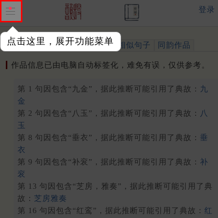
登录
点击这里，展开功能菜单
作品
标注四声
出处、引用
相似句子
同韵作品
作品信息已由电脑自动标签化，难免有误，仅供参考。
第 1 句因包含“九金”，据此推断可能引用了典故：
九
金
第 2 句因包含“八玉”，据此推断可能引用了典故：
八
玉
第 8 句因包含“垂衣”，据此推断可能引用了典故：
垂
衣
第 9 句因包含“补衮”，据此推断可能引用了典故：
补
衮
第 13 句因包含“芝房，雅奏”，据此推断可能引用了典
故：
芝房雅奏
第 16 句因包含“红鸾”，据此推断可能引用了典故：
红