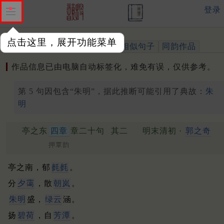
登录
点击这里，展开功能菜单
作品
标注四声
出处、引用
相似句子
同韵作品
作品信息已由电脑自动标签化，难免有误，仅供参考。
第 5 句因包含“朱明”，据此推断可能引用了典故：
朱
明
亭之东
四章
章二十句
其二
明末清初 ·
郭之奇
押覃韵
亭之南，郁
毵毵
。
分
夕霭
，散
朝岚
。
朱明
盛，
绿云
涵。
扬
碧荷
，自
芳潭
。