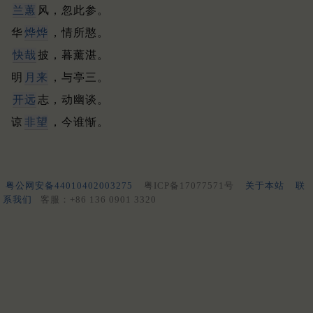
兰蕙
风，忽此参。
华
烨烨
，情所憨。
快哉
披，暮薰湛。
明
月来
，与亭三。
开远
志，动幽谈。
谅
非望
，今谁惭。
粤公网安备44010402003275
粤ICP备17077571号
关于本站
联
系我们
客服：+86 136 0901 3320