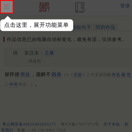
登录
点击这里，展开功能菜单
作品
标注四声
出处、引用
相似句子
同韵作品
作品信息已由电脑自动标签化，难免有误，仅供参考。
诗
东汉末 ·
王粲
押真韵
探怀授
所欢
，愿醉不
顾身
（○《
文选
》二十五还旧园
作见
颜
范
。
二
中书
诗注。）
粤公网安备44010402003275
粤ICP备17077571号
关于本站
联
系我们
客服：+86 136 0901 3320