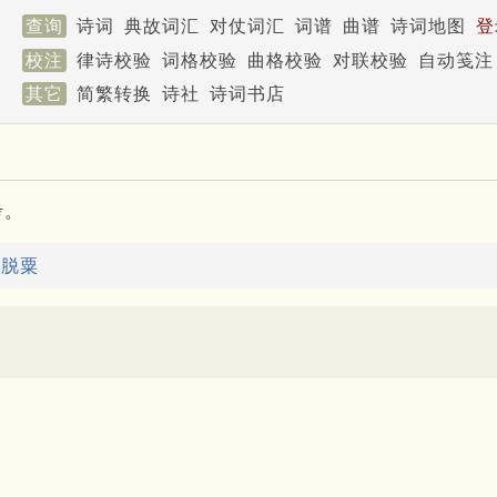
查询
诗词
典故词汇
对仗词汇
词谱
曲谱
诗词地图
登
校注
律诗校验
词格校验
曲格校验
对联校验
自动笺注
其它
简繁转换
诗社
诗词书店
考。
：
脱粟