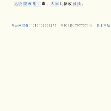
见说
能医
射工
毒，
人间
此物政
骚骚
。
粤公网安备44010402003275
粤ICP备17077571号
关于本站