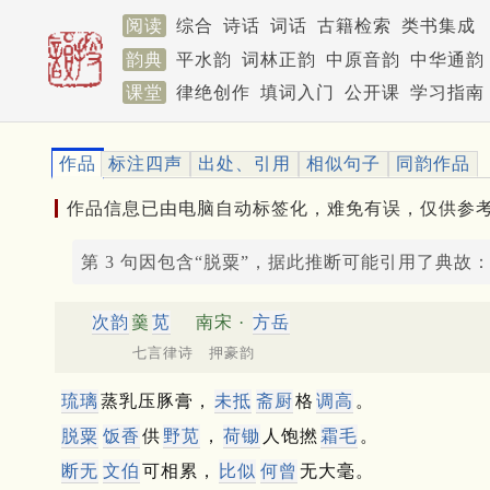
阅读
综合
诗话
词话
古籍检索
类书集成
韵典
平水韵
词林正韵
中原音韵
中华通韵
课堂
律绝创作
填词入门
公开课
学习指南
作品
标注四声
出处、引用
相似句子
同韵作品
作品信息已由电脑自动标签化，难免有误，仅供参
第 3 句因包含“脱粟”，据此推断可能引用了典故
次韵
羹
苋
南宋 ·
方岳
七言律诗 押豪韵
琉璃
蒸乳压豚膏，
未抵
斋厨
格
调高
。
脱粟
饭香
供
野苋
，
荷锄
人饱撚
霜毛
。
断无
文伯
可相累，
比似
何曾
无大毫。