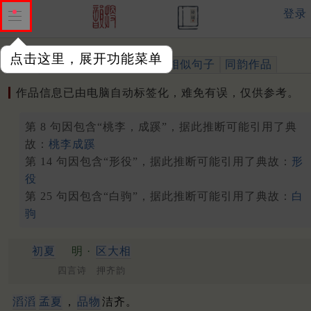
登录
点击这里，展开功能菜单
作品
标注四声
出处、引用
相似句子
同韵作品
作品信息已由电脑自动标签化，难免有误，仅供参考。
第 8 句因包含“桃李，成蹊”，据此推断可能引用了典
故：
桃李成蹊
第 14 句因包含“形役”，据此推断可能引用了典故：
形
役
第 25 句因包含“白驹”，据此推断可能引用了典故：
白
驹
初夏
明 ·
区大相
四言诗 押齐韵
滔滔
孟夏
，
品物
洁齐。