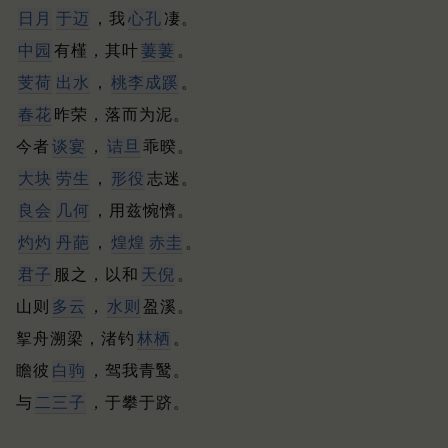
日月
于迈
，我
心孔
凄。
中园
有槿，其叶
萋萋
。
芰荷
出水
，
桃
李成蹊
。
春花
昨荣，落而为泥。
今者
谈宴
，
诘旦
乖暌。
大块
劳生
，
形役
志迷。
良会
几何
，用兹惋懠。
灼灼
丹葩
，
煌煌
赤圭
。
君子
服之，以和
天倪
。
山则
多云
，
水则
盈溪。
挐舟溯梁，渚钓
林栖
。
瞻彼
白驹
，驾我青鹥。
与
二三子
，于攀于跻。