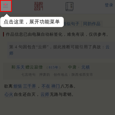
登录
点击这里，展开功能菜单
作品
标注四声
出处、引用
相似句子
同韵作品
作品信息已由电脑自动标签化，难免有误，仅供参考。
第 4 句因包含“云师”，据此推断可能引用了典故：
云
师
和
乐天
赠云寂僧
中唐 ·
元稹
（
815年
）
七言绝句 押萧韵 创作地点：陕西省西安市
欲离
烦恼
三千界
，
不在
禅门
八万条。
心火
自生还自灭，
云师
无路与君销。