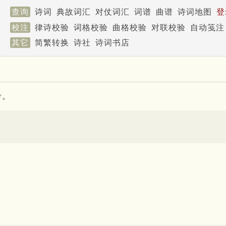
查询
诗词
典故词汇
对仗词汇
词谱
曲谱
诗词地图
登
校注
律诗校验
词格校验
曲格校验
对联校验
自动笺注
其它
简繁转换
诗社
诗词书店
考。