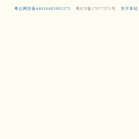
粤公网安备44010402003275
粤ICP备17077571号
关于本站