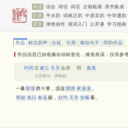
阅读
综合
诗话
词话
古籍检索
类书集成
韵典
平水韵
词林正韵
中原音韵
中华通韵
课堂
律绝创作
填词入门
公开课
学习指南
作品
标注四声
出处、引用
相似句子
同韵作品
作品信息已由电脑自动标签化，难免有误，仅供参
约同
志
诸公
天关
会讲
明 ·
庞嵩
七言绝句 押翰韵
一暴
那堪
胜十寒，况连
阴雨
夜漫漫
。
明朝
旭日
春花
丽，
好约
天关
负曝
看。