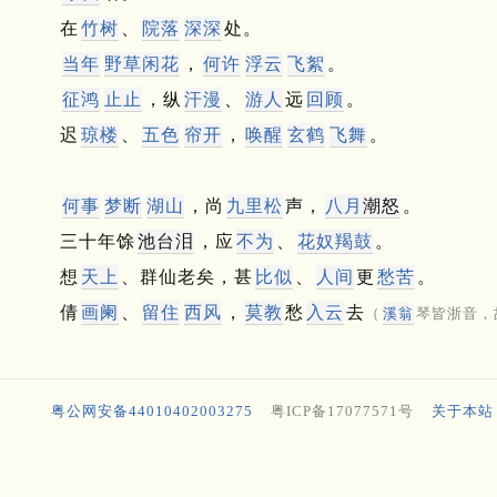
在
竹树
、
院落
深深
处。
当年
野草闲花
，
何许
浮云
飞絮
。
征鸿
止止
，纵
汗漫
、
游人
远
回顾
。
迟
琼楼
、
五色
帘开
，
唤醒
玄鹤
飞舞
。
何事
梦断
湖山
，尚
九里松
声，
八月
潮怒
。
三十年馀
池台泪
，应
不为
、
花奴羯鼓
。
想
天上
、群仙老矣，甚
比似
、
人间
更
愁苦
。
倩
画阑
、
留住
西风
，
莫教
愁
入云
去
（
溪翁
琴皆浙音，
粤公网安备44010402003275
粤ICP备17077571号
关于本站