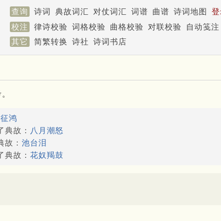
查询
诗词
典故词汇
对仗词汇
词谱
曲谱
诗词地图
登
校注
律诗校验
词格校验
曲格校验
对联校验
自动笺注
其它
简繁转换
诗社
诗词书店
考。
：
征鸿
用了典故：
八月潮怒
典故：
池台泪
用了典故：
花奴羯鼓