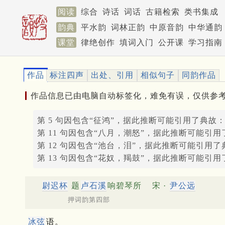
阅读
综合
诗话
词话
古籍检索
类书集成
韵典
平水韵
词林正韵
中原音韵
中华通韵
课堂
律绝创作
填词入门
公开课
学习指南
作品
标注四声
出处、引用
相似句子
同韵作品
作品信息已由电脑自动标签化，难免有误，仅供参
第 5 句因包含“征鸿”，据此推断可能引用了典故
第 11 句因包含“八月，潮怒”，据此推断可能引
第 12 句因包含“池台，泪”，据此推断可能引用了
第 13 句因包含“花奴，羯鼓”，据此推断可能引
尉迟杯
题
卢石溪
响碧琴所
宋 ·
尹公远
押词韵第四部
冰弦
语。