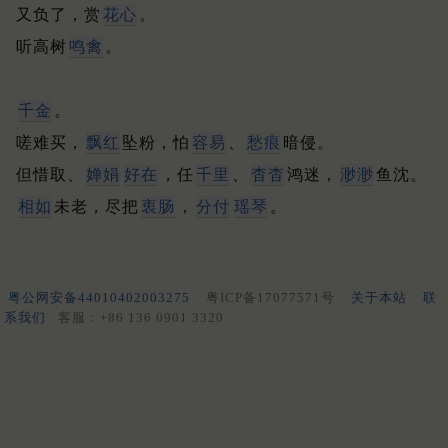
又负了，赏
花心
。
听高树
鸣禽
。
千金
。
嗟难买，
飘红
坠粉，怕
容易
、
愁痕
暗侵。
但惜取、
婵娟
好在
，任
千里
、
杳杳
鸿迷，
渺渺
鱼沈。
相如
未老，尽把
衷肠
，
分付
瑶琴
。
粤公网安备44010402003275
粤ICP备17077571号
关于本站
联
系我们
客服：+86 136 0901 3320