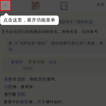
登录
点击这里，展开功能菜单
作品
标注四声
出处、引用
相似句子
同韵作品
作品信息已由电脑自动标签化，难免有误，仅供参考。
第 18 句因包含“相如”，据此推断可能引用了典故：
相
如
塞翁吟
宋末元初 ·
仇远
押侵韵
风柳
吹
残醉
，惟枕
梦便
难寻。
小院
静，曲屏深。
剪不断
轻阴
。
新蚕乍扫
鹅毛
细，
纤手
镂叶如针。