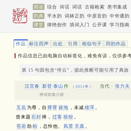
阅读
综合
诗话
词话
古籍检索
类书集成
韵典
平水韵
词林正韵
中原音韵
中华通韵
课堂
律绝创作
填词入门
公开课
学习指南
作品
标注四声
出处、引用
相似句子
同韵作品
作品信息已由电脑自动标签化，难免有误，仅供参
第 15 句因包含“停云”，据此推断可能引用了典故
汉宫春
新登
泰山
作
当代 ·
张力夫
（
2011年
）
押词韵第六部
五岳
为尊，自
撑霄
拔地
，未减
雄浑
。
曾来题
石封
禅，
过客
纷纷
。
苍岩
劲
柏
，总怜他、
风景
天真
。