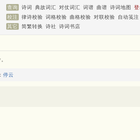
查询
诗词
典故词汇
对仗词汇
词谱
曲谱
诗词地图
登
校注
律诗校验
词格校验
曲格校验
对联校验
自动笺注
其它
简繁转换
诗社
诗词书店
考。
：
停云