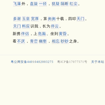
飞瀑
外，
盘旋
一径
，
犹疑
隔断
红尘
。
多谢
玉皇
宽厚
，算
匆匆
十载，四叩
天门
。
天门
料应
识我，长为
停云
。
新携
伴侣
，上
危巅
、坐到
黄昏
。
看
不厌
，
青峦
幽壑
，
相忘
眇眇
之身。
粤公网安备44010402003275
粤ICP备17077571号
关于本站