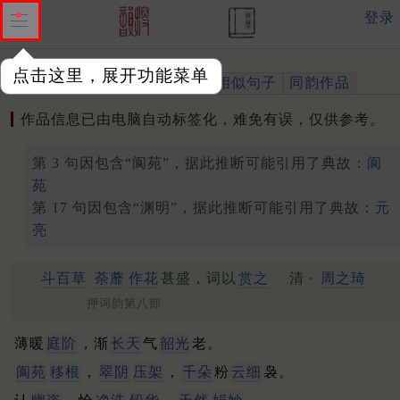
登录
点击这里，展开功能菜单
作品
标注四声
出处、引用
相似句子
同韵作品
作品信息已由电脑自动标签化，难免有误，仅供参考。
第 3 句因包含“阆苑”，据此推断可能引用了典故：
阆
苑
第 17 句因包含“渊明”，据此推断可能引用了典故：
元
亮
斗百草
荼蘼
作花
甚盛，词以
赏之
清 ·
周之琦
押词韵第八部
薄暖
庭阶
，渐
长天
气
韶光
老。
阆苑
移根
，
翠阴
压架
，
千朵
粉
云细
袅。