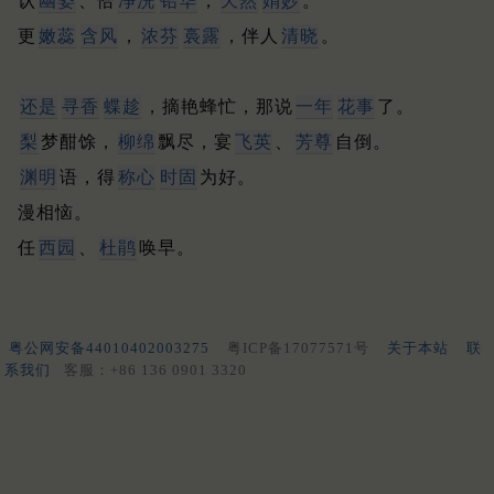
认
幽姿
、恰
净洗
铅华
，
天然
娟妙
。
更
嫩蕊
含风
，
浓芬
裛露
，伴人
清晓
。
还是
寻香
蝶趁
，摘艳蜂忙，那说
一年
花事
了。
梨
梦酣馀，
柳绵
飘尽，宴
飞英
、
芳尊
自倒。
渊明
语，得
称心
时固
为好。
漫相恼。
任
西园
、
杜鹃
唤早。
粤公网安备44010402003275
粤ICP备17077571号
关于本站
联
系我们
客服：+86 136 0901 3320