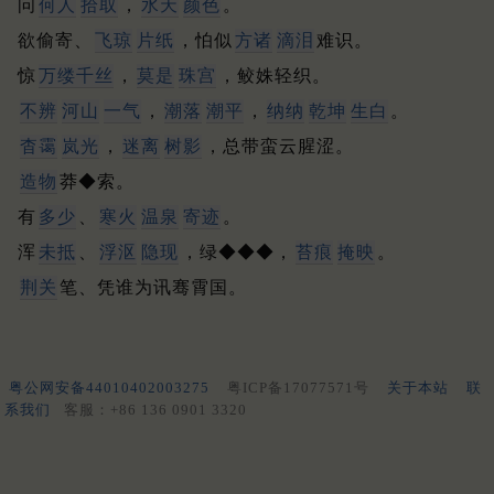
问
何人
拾取
，
水天
颜色
。
欲偷寄、
飞琼
片纸
，怕似
方诸
滴泪
难识。
惊
万缕千丝
，
莫是
珠宫
，鲛姝轻织。
不辨
河山
一气
，
潮落
潮平
，
纳纳
乾坤
生白
。
杳霭
岚光
，
迷离
树影
，总带蛮云腥涩。
造物
莽◆索。
有
多少
、
寒火
温泉
寄迹
。
浑
未抵
、
浮沤
隐现
，绿◆◆◆，
苔痕
掩映
。
荆关
笔、凭谁为讯骞霄国。
粤公网安备44010402003275
粤ICP备17077571号
关于本站
联
系我们
客服：+86 136 0901 3320