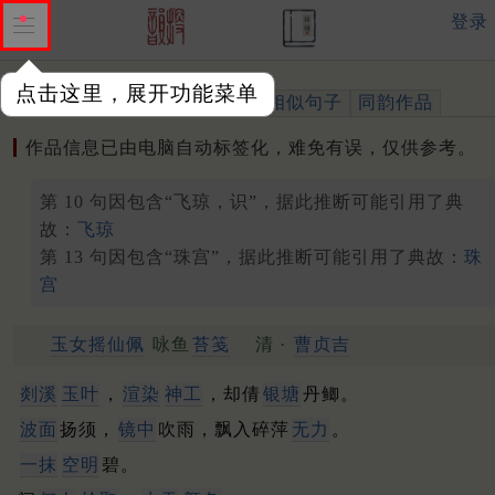
登录
点击这里，展开功能菜单
作品
标注四声
出处、引用
相似句子
同韵作品
作品信息已由电脑自动标签化，难免有误，仅供参考。
第 10 句因包含“飞琼，识”，据此推断可能引用了典
故：
飞琼
第 13 句因包含“珠宫”，据此推断可能引用了典故：
珠
宫
玉女摇仙佩
咏鱼
苔笺
清 ·
曹贞吉
剡溪
玉叶
，
渲染
神工
，却倩
银塘
丹鲫。
波面
扬须，
镜中
吹雨，飘入碎萍
无力
。
一抹
空明
碧。