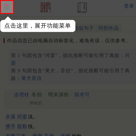
登录
点击这里，展开功能菜单
作品
标注四声
出处、引用
相似句子
同韵作品
作品信息已由电脑自动标签化，难免有误，仅供参考。
第 1 句因包含“河梁”，据此推断可能引用了典故：
河
梁
第 9 句因包含“黄犬，音信”，据此推断可能引用了典
故：
黄犬音信
连理枝
冬别
明末清初 ·
陆求可
押铣韵
水落
河梁
浅。
携手
殷勤
饯。