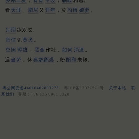
岁寒三友
，
青青
不改
，
临岐
相勉。
看
天涯
、
腊尽
又
开年
，莫
勾留
婉娈
。
别泪
冰双泫。
音信
凭
黄犬
。
空闺
添线
，
黑金
作社，
如何
消遣
。
遇
当垆
、休
典鹔鹴裘
，盼
阳和
未转。
粤公网安备44010402003275
粤ICP备17077571号
关于本站
联
系我们
客服：+86 136 0901 3320