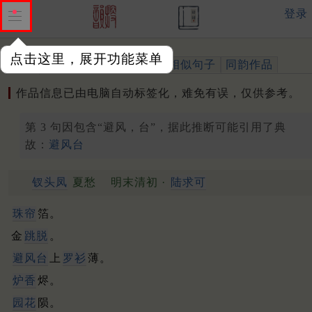
登录
点击这里，展开功能菜单
作品
标注四声
出处、引用
相似句子
同韵作品
作品信息已由电脑自动标签化，难免有误，仅供参考。
第 3 句因包含“避风，台”，据此推断可能引用了典
故：
避风台
钗头凤
夏愁
明末清初 ·
陆求可
珠帘
箔。
金
跳脱
。
避风台
上
罗衫
薄。
炉香
烬。
园花
陨。