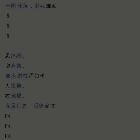
一同
冷落
，
梦魂
难近。
恨。
恨。
恨。
思
绰约
。
增
离索
。
象床
绣枕
浑如昨。
人
瘦损
。
衣
宽褪
。
花晨
月夕
，
泪珠
偷抆。
闷。
闷。
闷。