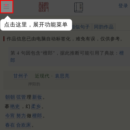
登录
点击这里，展开功能菜单
作品
标注四声
出处、引用
相似句子
同韵作品
作品信息已由电脑自动标签化，难免有误，仅供参考。
第 4 句因包含“檀郎”，据此推断可能引用了典故：
檀
郎
甘州子
近现代 ·
袁思亮
押阳韵
朝朝
弦管
理
新妆
。
摹
艳史
，幻
柔乡
。
今宵
努力
做
檀郎
。
春在
合欢床
。