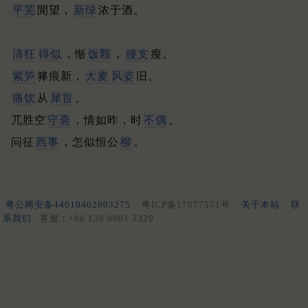
平芜
閒望，
新绿
浓于酒。
清狂
得似
，惭
饭颗
，
腰支
瘦。
紫笋
箨痕新，
大麦
风姿
旧。
痛饮
从
犀首
。
兀胜空
守斋
，情如昨，时
不偶
。
问征
西事
，怎似恒公
柳
。
粤公网安备44010402003275
粤ICP备17077571号
关于本站
联
系我们
客服：+86 136 0901 3320