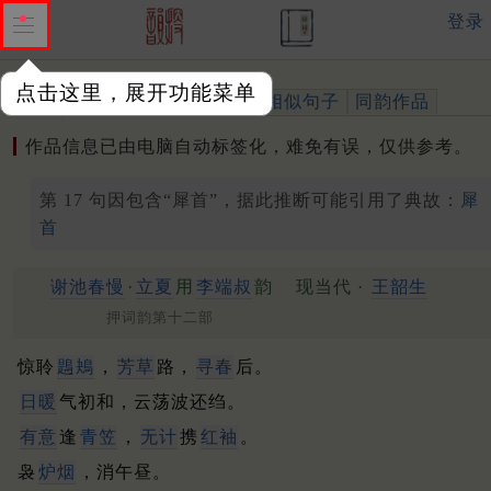
登录
点击这里，展开功能菜单
作品
标注四声
出处、引用
相似句子
同韵作品
作品信息已由电脑自动标签化，难免有误，仅供参考。
第 17 句因包含“犀首”，据此推断可能引用了典故：
犀
首
谢池春慢
·
立夏
用
李端叔
韵
现当代 ·
王韶生
押词韵第十二部
惊聆
鶗鴂
，
芳草
路，
寻春
后。
日暖
气初和，云荡波还绉。
有意
逢
青笠
，
无计
携
红袖
。
袅
炉烟
，消午昼。