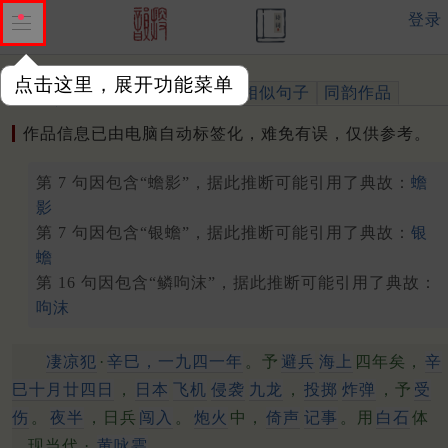
登录
点击这里，展开功能菜单
作品
标注四声
出处、引用
相似句子
同韵作品
作品信息已由电脑自动标签化，难免有误，仅供参考。
第 7 句因包含“蟾影”，据此推断可能引用了典故：
蟾
影
第 7 句因包含“银蟾”，据此推断可能引用了典故：
银
蟾
第 16 句因包含“鳞呴沫”，据此推断可能引用了典故：
呴沫
凄凉犯
·
辛巳
，一九四一年
。予
避兵
海上
四年矣，
辛
巳十月廿四日
，
日本
飞机
侵袭
九龙
，
投掷
炸弹
，予
受
伤
。
夜半
，日兵
闯入
。
炮火
中，
倚声
记事
。用
白石
体
现当代 ·
黄咏雩