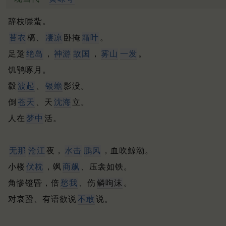
辞枝噤蚻。
苔衣
槁、
凄凉
卧掩
霜叶
。
足跫
绝岛
，
神游
故国
，
雾山
一发
。
饥鸮啄月。
縠
波起
、
银蟾
影没。
倒
苍天
、天
沈海
立。
人在
梦中
活。
无那
沧江
夜，
水击
鹏风
，血吹鲸渤。
小楼
伏枕
，飒
商飙
、压衾如铁。
角惨镫昏，倍
愁我
、伤
鳞呴沫
。
对哀蛩、有语欲说
不敢
说。