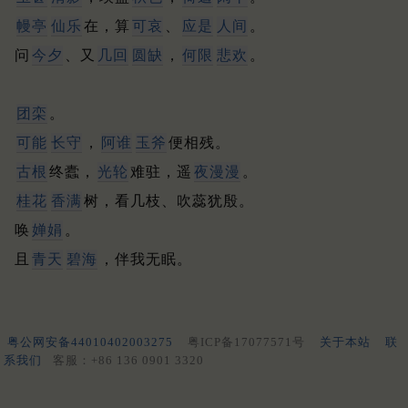
幔亭
仙乐
在，算
可哀
、
应是
人间
。
问
今夕
、又
几回
圆缺
，
何限
悲欢
。
团栾
。
可能
长守
，
阿谁
玉斧
便相残。
古根
终蠹，
光轮
难驻，遥
夜漫漫
。
桂花
香满
树，看几枝、吹蕊犹殷。
唤
婵娟
。
且
青天
碧海
，伴我无眠。
粤公网安备44010402003275
粤ICP备17077571号
关于本站
联
系我们
客服：+86 136 0901 3320