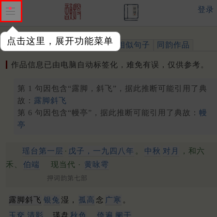
登录
点击这里，展开功能菜单
作品
标注四声
出处、引用
相似句子
同韵作品
作品信息已由电脑自动标签化，难免有误，仅供参考。
第 1 句因包含“露脚，斜飞”，据此推断可能引用了典
故：
露脚斜飞
第 6 句因包含“幔亭”，据此推断可能引用了典故：
幔
亭
瑶台第一层
·
戊子，一九四八年
。
中秋
对月
，和六
禾、
伯端
现当代 ·
黄咏雩
押词韵第七部
露脚斜飞
银兔
湿，
孤高
念
广寒
。
玉奁
清影
，瑛盘
秋色
，
倚遍
阑干
。