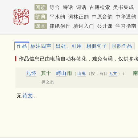
阅读
综合
诗话
词话
古籍检索
类书集成
韵典
平水韵
词林正韵
中原音韵
中华通韵
课堂
律绝创作
填词入门
公开课
学习指南
作品
标注四声
出处、引用
相似句子
同韵作品
作品信息已由电脑自动标签化，难免有误，仅供参
九怀
其十
嶀山
雨
南
（
山鬼
（按：有目
无文
））
押文韵
无
诗文
。