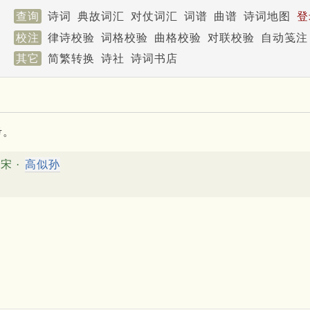
查询
诗词
典故词汇
对仗词汇
词谱
曲谱
诗词地图
登
校注
律诗校验
词格校验
曲格校验
对联校验
自动笺注
其它
简繁转换
诗社
诗词书店
考。
宋 ·
高似孙