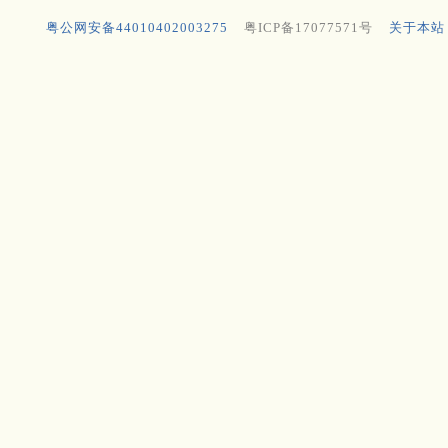
粤公网安备44010402003275
粤ICP备17077571号
关于本站