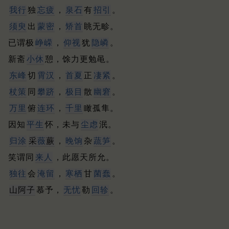
我行
独
忘疲
，
泉石
有
招引
。
须臾
出
蒙密
，
矫首
眺无畛。
已谓极
峥嵘
，
仰视
犹
隐嶙
。
新斋
小休
憩，馀力更勉黾。
东峰
切
霄汉
，
首夏
正
凄紧
。
杖策
同
攀跻
，
极目
散
幽窘
。
万里
俯
连环
，
千里
瞰孤隼。
因知
平生
怀，未与
尘虑
泯。
归涂
采
薇
蕨
，
晚饷
杂
蔬笋
。
笑谓同
来人
，此愿天所允。
独往
会
淹留
，
寒栖
甘
菌蠢
。
山阿子
慕予，
无忧
勒
回轸
。