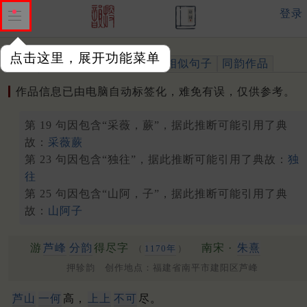
登录
点击这里，展开功能菜单
作品
标注四声
出处、引用
相似句子
同韵作品
作品信息已由电脑自动标签化，难免有误，仅供参考。
第 19 句因包含“采薇，蕨”，据此推断可能引用了典
故：
采薇蕨
第 23 句因包含“独往”，据此推断可能引用了典故：
独
往
第 25 句因包含“山阿，子”，据此推断可能引用了典
故：
山阿子
游
芦峰
分韵
得尽字
南宋 ·
朱熹
（
1170年
）
押轸韵 创作地点：福建省南平市建阳区芦峰
芦山
一何
高，
上上
不可
尽。