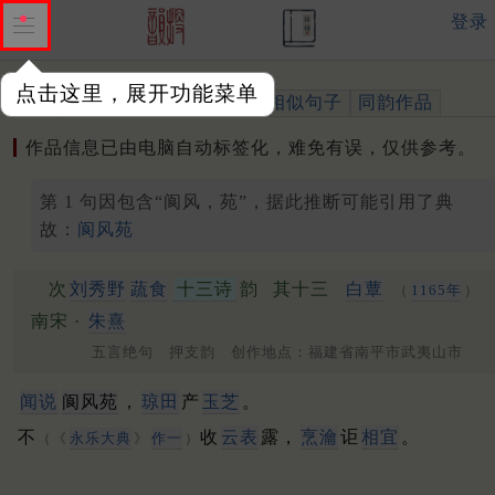
登录
点击这里，展开功能菜单
作品
标注四声
出处、引用
相似句子
同韵作品
作品信息已由电脑自动标签化，难免有误，仅供参考。
第 1 句因包含“阆风，苑”，据此推断可能引用了典
故：
阆风苑
次
刘秀野
蔬食
十三诗
韵
其十三
白蕈
（
1165年
）
南宋 ·
朱熹
五言绝句 押支韵 创作地点：福建省南平市武夷山市
闻说
阆风苑
，
琼田
产
玉芝
。
不
收
云表
露，
烹瀹
讵
相宜
。
（《
永乐大典
》
作一
）