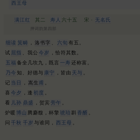
西王母
满江红
其二
寿人
六十五
宋 ·
无名氏
押词韵第四部
细读
箕畴
，
洛书字
、
六旬
有五。
试
屈指
、我公
今岁
，恰符其数。
五福
备全几坎九，既言
一寿
还称富。
乃今
知、好德与
康宁
，皆由
天与
。
记
当日
，
嵩生
甫
。
喜
今夕
，逢
初度
。
看
儿孙
鼎盛
，贺宾
旁午
。
炉暖
博山
腾麝馥，杯擎
琥珀
斟
香醑
。
问
千秋
千岁
与谁同，
西王母
。