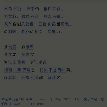
不作
三公
，
归来
钓、
桐庐
江侧
。
刘文叔
、
眼青
不改
，
故人
头白
。
风节
傥能关
社稷
，
云台
何必
图
颜色
。
使
阿瞒
、
临死
尚
称臣
，
伊谁
力。
登
钓石
，初
相识
。
鱼竿
老，
羊裘
窄。
除
江山
风月
，更谁
消得
。
烟雨
一川
双桨
急，
转头
不忿
青山
隔。
叹
鼻端
、
不省
利名
醒，
京华
客。
粤公网安备44010402003275
粤ICP备17077571号
关于本站
联
系我们
客服：+86 136 0901 3320