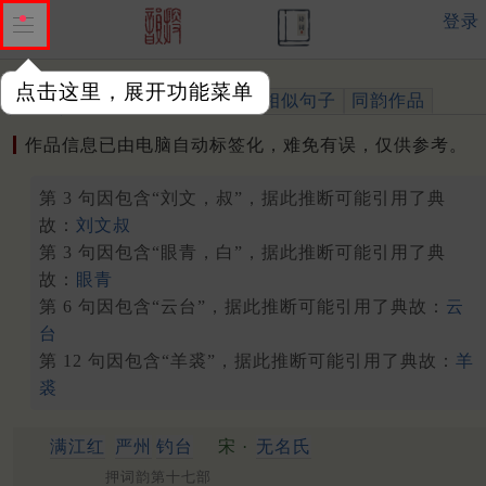
登录
点击这里，展开功能菜单
作品
标注四声
出处、引用
相似句子
同韵作品
作品信息已由电脑自动标签化，难免有误，仅供参考。
第 3 句因包含“刘文，叔”，据此推断可能引用了典
故：
刘文叔
第 3 句因包含“眼青，白”，据此推断可能引用了典
故：
眼青
第 6 句因包含“云台”，据此推断可能引用了典故：
云
台
第 12 句因包含“羊裘”，据此推断可能引用了典故：
羊
裘
满江红
严州
钓台
宋 ·
无名氏
押词韵第十七部