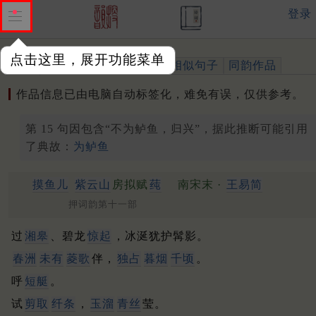
登录
点击这里，展开功能菜单
作品
标注四声
出处、引用
相似句子
同韵作品
作品信息已由电脑自动标签化，难免有误，仅供参考。
第 15 句因包含“不为鲈鱼，归兴”，据此推断可能引用
了典故：
为鲈鱼
摸鱼儿
紫云山
房拟赋
莼
南宋末 ·
王易简
押词韵第十一部
过
湘皋
、碧龙
惊起
，冰涎犹护髯影。
春洲
未有
菱歌
伴，
独占
暮烟
千顷
。
呼
短艇
。
试
剪取
纤条
，
玉溜
青丝
莹。