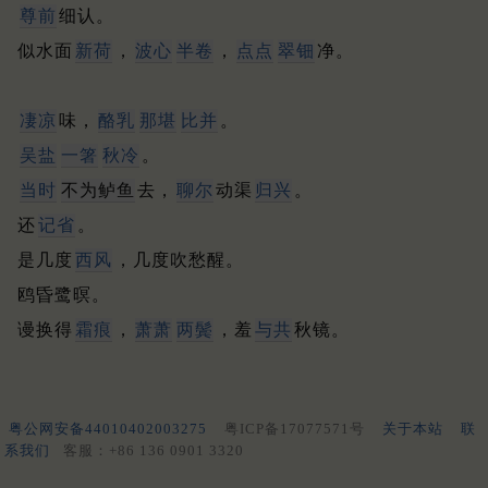
尊前
细认。
似水面
新荷
，
波心
半卷
，
点点
翠钿
净。
凄凉
味，
酪乳
那堪
比并
。
吴盐
一箸
秋冷
。
当时
不为鲈鱼
去，
聊尔
动渠
归兴
。
还
记省
。
是几度
西风
，几度吹愁醒。
鸥昏鹭暝。
谩换得
霜痕
，
萧萧
两鬓
，羞
与共
秋镜。
粤公网安备44010402003275
粤ICP备17077571号
关于本站
联
系我们
客服：+86 136 0901 3320