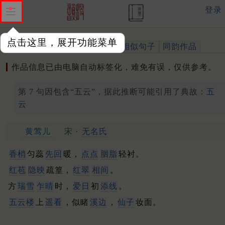
登录
点击这里，展开功能菜单
作品
标注四声
出处、引用
相似句子
同韵作品
作品信息已由电脑自动标签化，难免有误，仅供参考。
第 7 句因包含“五云”，据此推断可能引用了典故：
五
云
黄莺儿
宋 ·
无名氏
香梢
匀蕊
先回
暖，
点点
胭脂
轻衬。
红苞
隐映
疏篁，
红翠
相间
。
方
瑞雪
乍晴
时，
爱日
初
添线
。
五云楼
上
遥看
，似睹
溪边
，
仙子
妆面。