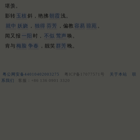
堪羡。
影转
玉枝
斜，艳拂
朝霞
浅。
就中
妖娆
，
独得
芬芳
，偏教
容易
琼苑
。
闻又报
一阳
时，
不似
莺声
唤。
肯与
梅脸
争春
，靓笑
群芳
晚。
粤公网安备44010402003275
粤ICP备17077571号
关于本站
联
系我们
客服：+86 136 0901 3320