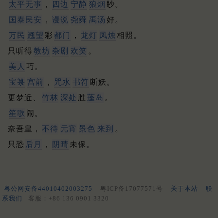
太平无事
，
四边
宁静
狼烟
眇。
国泰民安
，
谩说
尧
舜
禹
汤
好。
万民
翘望
彩
都门
，
龙灯
凤烛
相照。
只听得
教坊
杂剧
欢笑
。
美人
巧。
宝箓
宫前
，
咒水
书符
断妖。
更梦近、
竹林
深处
胜
蓬岛
。
笙歌
闹。
奈吾皇，
不待
元宵
景色
来到
。
只恐
后月
，
阴晴
未保。
粤公网安备44010402003275
粤ICP备17077571号
关于本站
联
系我们
客服：+86 136 0901 3320