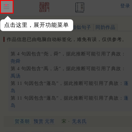
登录
点击这里，展开功能菜单
作品
标注四声
出处、引用
相似句子
同韵作品
作品信息已由电脑自动标签化，难免有误，仅供参考。
第 4 句因包含“尧，舜”，据此推断可能引用了典故：
尧舜
第 4 句因包含“禹，汤”，据此推断可能引用了典故：
禹汤
第 11 句因包含“蓬岛”，据此推断可能引用了典故：
蓬
岛
第 11 句因包含“蓬岛”，据此推断可能引用了典故：
蓬
岛
贺圣朝
预赏
元宵
宋 ·
无名氏