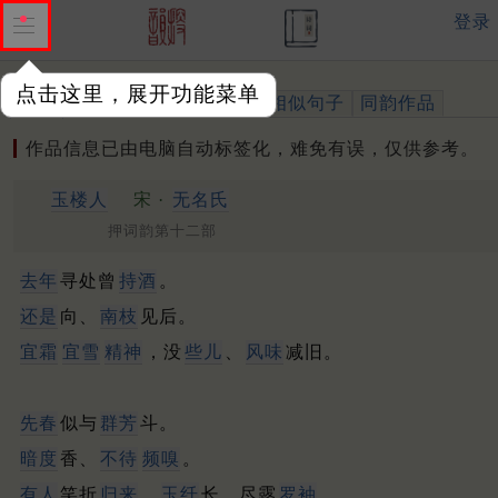
登录
点击这里，展开功能菜单
作品
标注四声
出处、引用
相似句子
同韵作品
作品信息已由电脑自动标签化，难免有误，仅供参考。
玉楼人
宋 ·
无名氏
押词韵第十二部
去年
寻处曾
持酒
。
还是
向、
南枝
见后。
宜霜
宜雪
精神
，没
些儿
、
风味
减旧。
先春
似与
群芳
斗。
暗度
香、
不待
频嗅
。
有人
笑折
归来
，
玉纤
长、尽露
罗袖
。