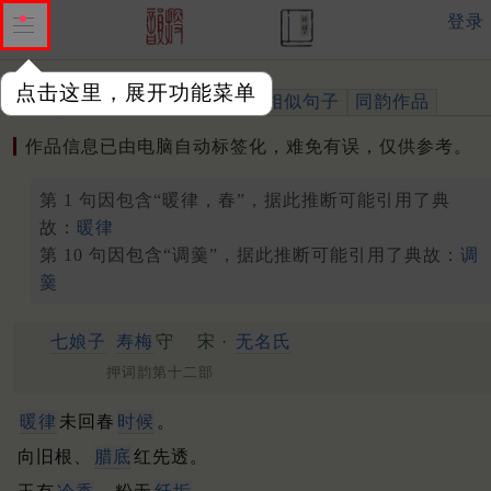
登录
点击这里，展开功能菜单
作品
标注四声
出处、引用
相似句子
同韵作品
作品信息已由电脑自动标签化，难免有误，仅供参考。
第 1 句因包含“暖律，春”，据此推断可能引用了典
故：
暖律
第 10 句因包含“调羹”，据此推断可能引用了典故：
调
羹
七娘子
寿梅
守
宋 ·
无名氏
押词韵第十二部
暖律
未回春
时候
。
向旧根、
腊底
红先透。