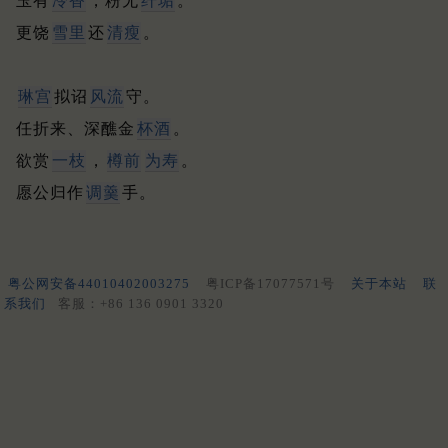
玉有
冷香
，粉无
纤垢
。
更饶
雪里
还
清瘦
。
琳宫
拟诏
风流
守。
任折来、深醮金
杯酒
。
欲赏
一枝
，
樽前
为寿
。
愿公归作
调羹
手。
粤公网安备44010402003275
粤ICP备17077571号
关于本站
联
系我们
客服：+86 136 0901 3320