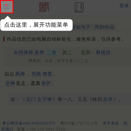
登录
点击这里，展开功能菜单
作品
标注四声
出处、引用
相似句子
同韵作品
作品信息已由电脑自动标签化，难免有误，仅供参考。
永明禅师
真赞
二首
其二
北宋 ·
释德洪
押遇韵 出处：全宋文卷三○二七
以公
风神
，
为我
律度
。
交神
见之，是真
保护
。
按：《
石门
文字禅
》卷一八。又见《林间
后录
》。
粤公网安备44010402003275
粤ICP备17077571号
关于本站
联
系我们
客服：+86 136 0901 3320