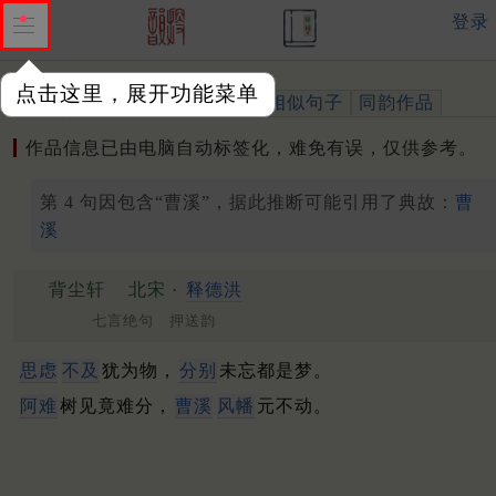
登录
点击这里，展开功能菜单
作品
标注四声
出处、引用
相似句子
同韵作品
作品信息已由电脑自动标签化，难免有误，仅供参考。
第 4 句因包含“曹溪”，据此推断可能引用了典故：
曹
溪
背尘轩
北宋 ·
释德洪
七言绝句 押送韵
思虑
不及
犹为物，
分别
未忘都是梦。
阿难
树见竟难分，
曹溪
风幡
元不动。