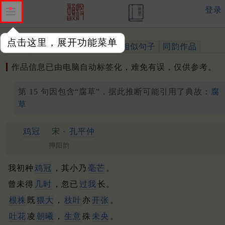
登录
点击这里，展开功能菜单
作品
标注四声
出处、引用
相似句子
同韵作品
作品信息已由电脑自动标签化，难免有误，仅供参考。
第 15 句因包含“腐草”，据此推断可能引用了典故：
腐
草
鸡冠
宋 ·
孔平仲
押阳韵
我初种
鸡冠
，其小乃
毫芒
。
曾未得
几时
，忽已
过我
长。
根株
既
猥大
，
枝叶
亦
开张
。
吐花
凌
朝曦
，
生意
殊
未央
。