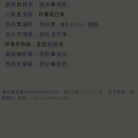
阴风
自
西来
，
惨淡
驱
清霜
。
一夜
忽
变故
，叶萎花已黄。
当此
繁
盛时
，
为尔
赏
壶觞
。
（
豫章
本作傧）
及今
乃
腐草
，
好玩
安可
常。
呼童尽剪拔，昔恐
践踏
伤。
庭除
稍
旷阔
，
耳目
加
清凉
。
竹枝
久
蒙蔽
，
迥立
独
苍苍
。
粤公网安备44010402003275
粤ICP备17077571号
关于本站
联
系我们
客服：+86 136 0901 3320