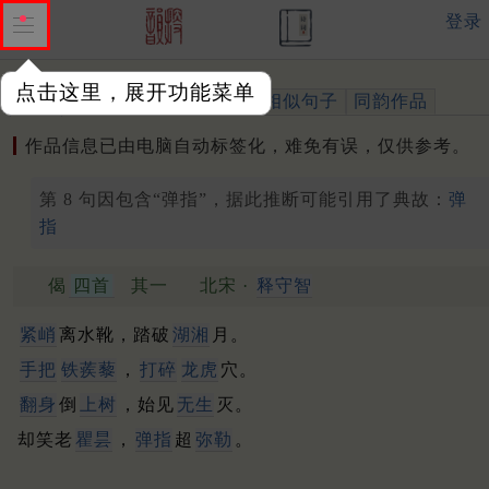
登录
点击这里，展开功能菜单
作品
标注四声
出处、引用
相似句子
同韵作品
作品信息已由电脑自动标签化，难免有误，仅供参考。
第 8 句因包含“弹指”，据此推断可能引用了典故：
弹
指
偈
四首
其一
北宋 ·
释守智
紧峭
离水靴，踏破
湖湘
月。
手把
铁蒺藜
，
打碎
龙虎
穴。
翻身
倒
上树
，始见
无生
灭。
却笑老
瞿昙
，
弹指
超
弥勒
。