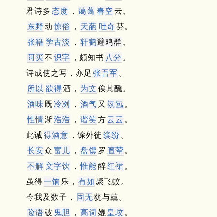
君诗多
态度
，
蔼蔼
春空
云。
东野
动
惊俗
，
天葩
吐奇
芬。
张籍
学
古
淡
，
轩
鹤
避鸡群
。
阿买
不
识字
，颇知书
八分
。
诗成使之写，亦足
张吾军
。
所以
欲得
酒，
为文
俟其醺。
酒味
既
冷冽
，
酒气
又
氛氲
。
性情
渐
浩浩
，
谐笑
方
云云
。
此诚
得
酒
意
，馀外徒
缤纷
。
长安
众
富儿
，
盘馔
罗
膻荤
。
不解
文字饮
，
惟能
醉
红裙
。
虽得
一饷
乐，
有如
聚飞蚊。
今我及数子，
固无
莸与薰。
险语
破
鬼胆
，
高词
媲
皇坟
。