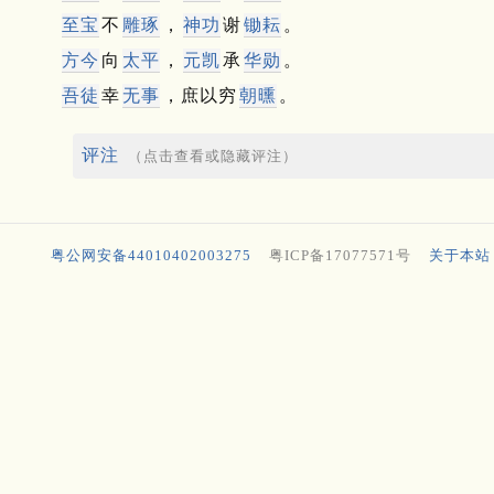
至宝
不
雕琢
，
神功
谢
锄耘
。
方今
向
太平
，
元凯
承
华勋
。
吾徒
幸
无事
，庶以穷
朝曛
。
评注
（点击查看或隐藏评注）
粤公网安备44010402003275
粤ICP备17077571号
关于本站