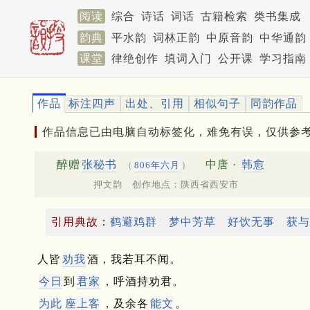
阅读
综合
诗话
词话
古籍检索
类书集成
韵典
平水韵
词林正韵
中原音韵
中华通韵
课堂
律绝创作
填词入门
公开课
学习指南
作品
标注四声
出处、引用
相似句子
同韵作品
作品信息已由电脑自动标签化，难免有误，仅供参
醉赠
张秘书
中唐 ·
韩愈
（
806年六月
）
押文韵 创作地点：陕西省西安市
引用典故：
鹤避鸡群
梦中芳草
好饮无事
获与
人皆
劝我
酒，我若耳不闻。
今日
到
君家
，呼酒持劝君。
为此
座上客
，及余各
能文
。