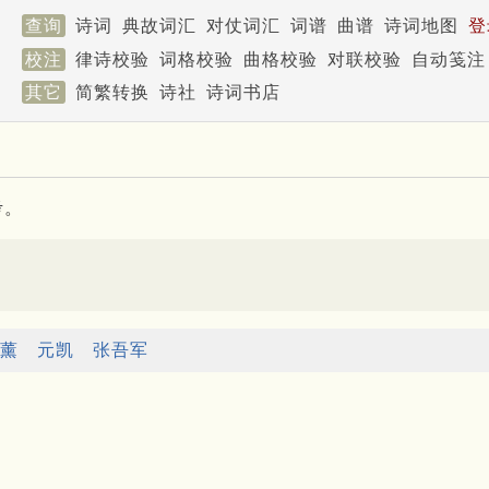
查询
诗词
典故词汇
对仗词汇
词谱
曲谱
诗词地图
登
校注
律诗校验
词格校验
曲格校验
对联校验
自动笺注
其它
简繁转换
诗社
诗词书店
考。
薰
元凯
张吾军