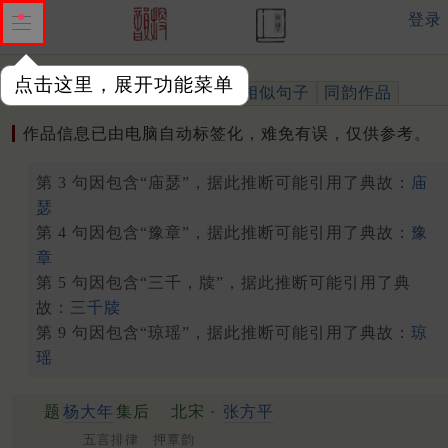
登录
点击这里，展开功能菜单
作品
标注四声
出处、引用
相似句子
同韵作品
作品信息已由电脑自动标签化，难免有误，仅供参考。
第 3 句因包含“庙瑟”，据此推断可能引用了典故：
庙
瑟
第 4 句因包含“豫章”，据此推断可能引用了典故：
豫
章
第 5 句因包含“三千，牍”，据此推断可能引用了典
故：
三千牍
第 9 句因包含“琼瑶”，据此推断可能引用了典故：
琼
瑶
题
杨大年
集后
北宋 ·
张方平
五言排律 押覃韵