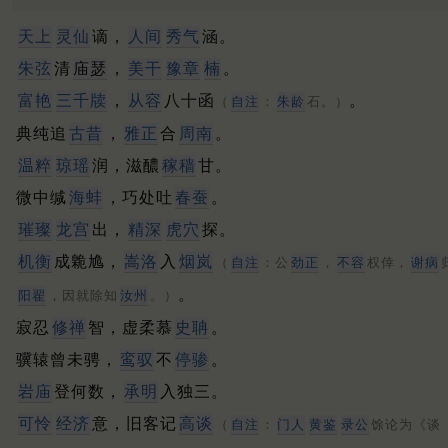
天上
灵仙
谪，
人间
秀气
涵。
朱弦
清
庙瑟
，
美干
豫章
楠
。
富艳
三千牍
，
从容
八十函
。
（
自注
：
朱龄
石。）
典纯追
古昔
，
雅正
合
周南
。
温粹
琼瑶
润，滋醲
稼穑
甘。
微中缄
海蚌
，巧处吐
春蚕
。
璀璨
龙宫
出，
精深
虎穴
探。
机衡
成臲尯，
嵩洛
入
烟岚
（
自注
：公
劲正
，
不容
权倖，
谢病
。
阳翟
，因就除知
汝州
。）
寂忍
修禅
智，虚柔慕
史聃
。
骥辕曾未骋，
鸾驭
不
停骖
。
岩庙
登何数，
承明
入独三。
可怜
经济
意，旧客记
高谈
（
自注
：
门人
黄鉴
录公
馀论为《谈