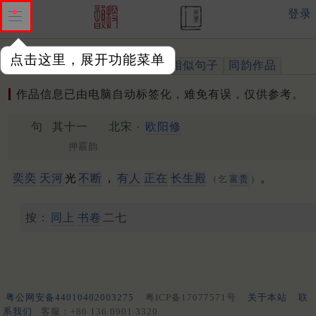
登录
点击这里，展开功能菜单
作品
标注四声
出处、引用
相似句子
同韵作品
作品信息已由电脑自动标签化，难免有误，仅供参考。
句
其十一
北宋 ·
欧阳修
押霰韵
奕奕
天河
光
不断
，
有人
正在
长生殿
。
（乞
富贵
）
按：
同上
书卷
二七
粤公网安备44010402003275
粤ICP备17077571号
关于本站
联
系我们
客服：+86 136 0901 3320