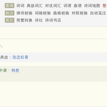
查询
诗词
典故词汇
对仗词汇
词谱
曲谱
诗词地图
登
校注
律诗校验
词格校验
曲格校验
对联校验
自动笺注
其它
简繁转换
诗社
诗词书店
考。
了典故：
浩态狂香
中唐 ·
韩愈