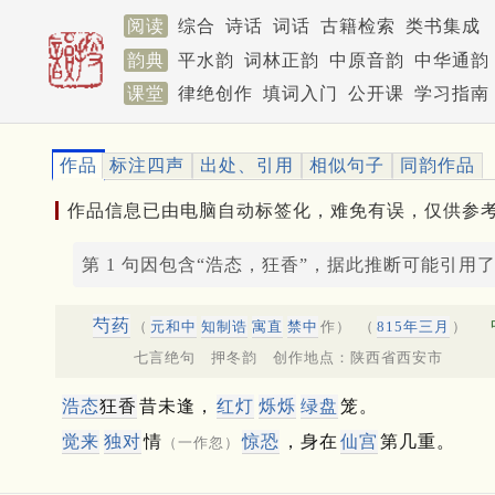
阅读
综合
诗话
词话
古籍检索
类书集成
韵典
平水韵
词林正韵
中原音韵
中华通韵
课堂
律绝创作
填词入门
公开课
学习指南
作品
标注四声
出处、引用
相似句子
同韵作品
作品信息已由电脑自动标签化，难免有误，仅供参
第 1 句因包含“浩态，狂香”，据此推断可能引用
芍药
（
元和中
知制诰
寓直
禁中
作）
（
815年三月
）
七言绝句 押冬韵 创作地点：陕西省西安市
浩态
狂香
昔未逢，
红灯
烁烁
绿盘
笼。
觉来
独对
情
惊恐
，身在
仙宫
第几重。
（一作忽）