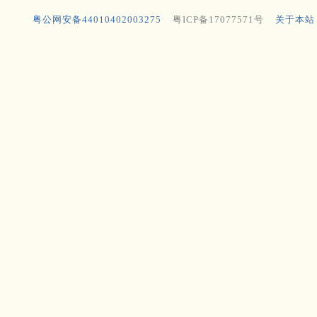
粤公网安备44010402003275
粤ICP备17077571号
关于本站