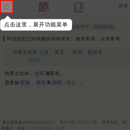
登录
点击这里，展开功能菜单
作品
标注四声
出处、引用
相似句子
同韵作品
作品信息已由电脑自动标签化，难免有误，仅供参考。
自君之出矣
六首
其五
陈朝 ·
陈叔宝
押庚韵
自君之出矣，
绿草
遍阶生。
思君如
夜烛
，
垂泪
著
鸡鸣
。
（
同上
）
粤公网安备44010402003275
粤ICP备17077571号
关于本站
联
系我们
客服：+86 136 0901 3320