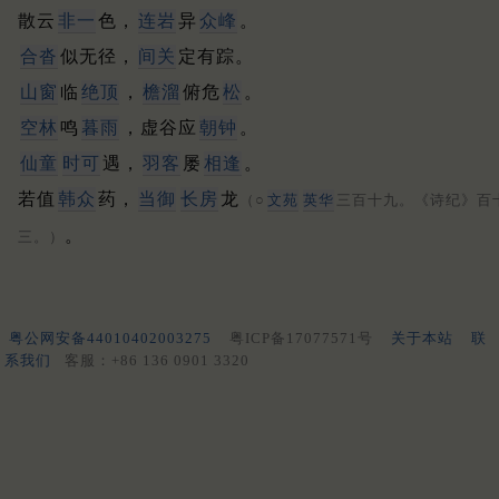
散云
非一
色，
连岩
异
众峰
。
合沓
似无径，
间关
定有踪。
山窗
临
绝顶
，
檐溜
俯危
松
。
空林
鸣
暮雨
，虚谷应
朝钟
。
仙童
时可
遇，
羽客
屡
相逢
。
若值
韩众
药，
当御
长房
龙
（○
文苑
英华
三百十九。《诗纪》百
。
三。）
粤公网安备44010402003275
粤ICP备17077571号
关于本站
联
系我们
客服：+86 136 0901 3320