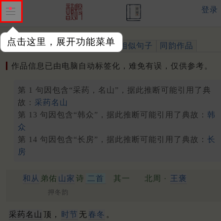
登录
点击这里，展开功能菜单
作品
标注四声
出处、引用
相似句子
同韵作品
作品信息已由电脑自动标签化，难免有误，仅供参考。
第 1 句因包含“采药，名山”，据此推断可能引用了典
故：
采药名山
第 13 句因包含“韩众”，据此推断可能引用了典故：
韩
众
第 14 句因包含“长房”，据此推断可能引用了典故：
长
房
和从
弟佑
山家
诗
二首
其一
北周 ·
王褒
押冬韵
采药名山
顶，
时节
无
春冬
。