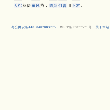
夭桃
莫倚
东风
势，
调鼎
何曾
用
不材
。
粤公网安备44010402003275
粤ICP备17077571号
关于本站