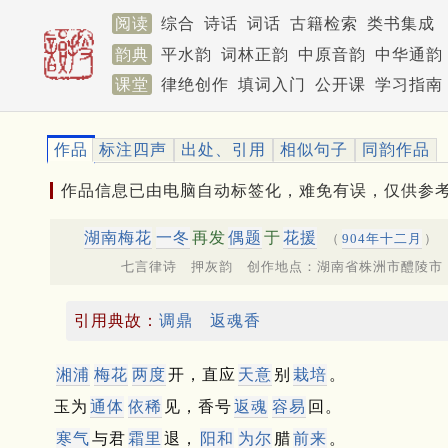
阅读
综合
诗话
词话
古籍检索
类书集成
韵典
平水韵
词林正韵
中原音韵
中华通韵
课堂
律绝创作
填词入门
公开课
学习指南
作品
标注四声
出处、引用
相似句子
同韵作品
作品信息已由电脑自动标签化，难免有误，仅供参
湖南梅花
一冬
再发
偶题
于
花援
（
904年十二月
）
七言律诗 押灰韵 创作地点：湖南省株洲市醴陵市
引用典故：
调鼎
返魂香
湘浦
梅花
两度
开，直应
天意
别
栽培
。
玉为
通体
依稀
见，香号
返魂
容易
回。
寒气
与君
霜里
退，
阳和
为尔
腊
前来
。