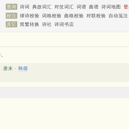
查询
诗词
典故词汇
对仗词汇
词谱
曲谱
诗词地图
登
校注
律诗校验
词格校验
曲格校验
对联校验
自动笺注
其它
简繁转换
诗社
诗词书店
考。
唐末 ·
韩偓