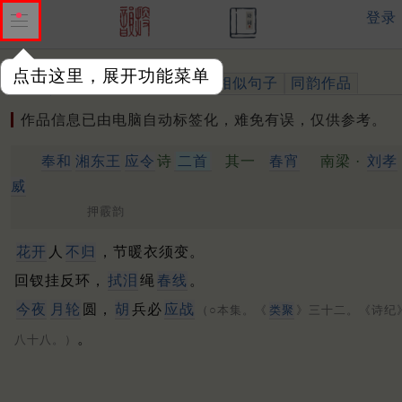
登录
点击这里，展开功能菜单
作品
标注四声
出处、引用
相似句子
同韵作品
作品信息已由电脑自动标签化，难免有误，仅供参考。
奉和
湘东王
应令
诗
二首
其一
春宵
南梁 ·
刘孝
威
押霰韵
花开
人
不归
，节暖衣须变。
回钗挂反环，
拭泪
绳
春线
。
今夜
月轮
圆，
胡
兵必
应战
（○本集。《
类聚
》三十二。《诗纪
。
八十八。）