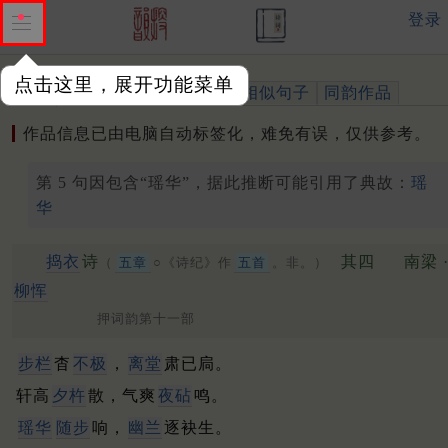
登录
点击这里，展开功能菜单
作品
标注四声
出处、引用
相似句子
同韵作品
作品信息已由电脑自动标签化，难免有误，仅供参考。
第 5 句因包含“瑶华”，据此推断可能引用了典故：
瑶
华
捣衣
诗
其四
南梁 
（
五章
○《诗纪》作
五首
。非。）
柳恽
押词韵第十一部
步栏
杳
不极
，
离堂
肃已扃。
轩高
夕杵
散，气爽
夜砧
鸣。
瑶华
随步
响，
幽兰
逐袂生。