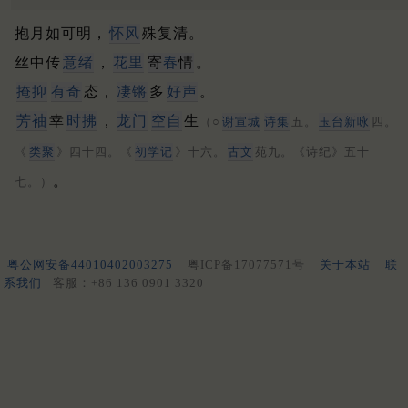
抱月如可明，
怀风
殊复清。
丝中传
意绪
，
花里
寄
春
情
。
掩抑
有奇
态，
凄锵
多
好声
。
芳袖
幸
时拂
，
龙门
空自
生
（○
谢
宣城
诗集
五。
玉台新咏
四。
《
类聚
》四十四。《
初学记
》十六。
古文
苑九。《诗纪》五十
。
七。）
粤公网安备44010402003275
粤ICP备17077571号
关于本站
联
系我们
客服：+86 136 0901 3320