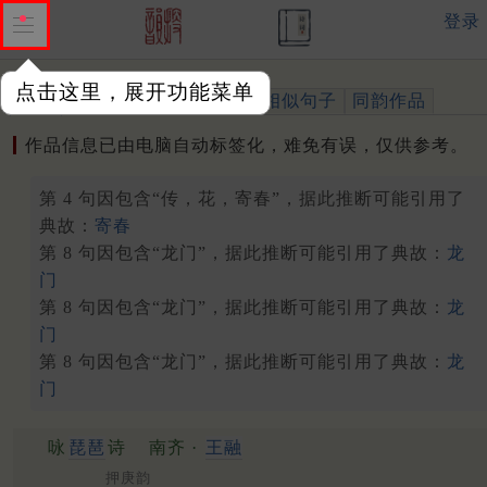
登录
点击这里，展开功能菜单
作品
标注四声
出处、引用
相似句子
同韵作品
作品信息已由电脑自动标签化，难免有误，仅供参考。
第 4 句因包含“传，花，寄春”，据此推断可能引用了
典故：
寄春
第 8 句因包含“龙门”，据此推断可能引用了典故：
龙
门
第 8 句因包含“龙门”，据此推断可能引用了典故：
龙
门
第 8 句因包含“龙门”，据此推断可能引用了典故：
龙
门
咏
琵琶
诗
南齐 ·
王融
押庚韵