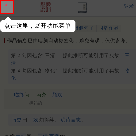
登录
点击这里，展开功能菜单
作品
标注四声
出处、引用
相似句子
同韵作品
作品信息已由电脑自动标签化，难免有误，仅供参考。
第 2 句因包含“三清”，据此推断可能引用了典故：
三
清
第 4 句因包含“物化”，据此推断可能引用了典故：
物
化
临终
诗
南齐 ·
顾欢
押祃韵
南史
曰：
欢
知将终。
赋诗言志
。