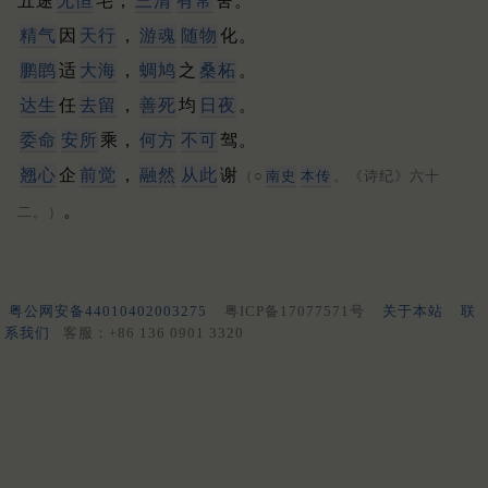
五途
无恒
宅，
三清
有常
舍。
精气
因
天行
，
游魂
随物
化。
鹏鹍
适
大海
，
蜩鸠
之
桑柘
。
达生
任
去留
，
善死
均
日夜
。
委命
安所
乘，
何方
不可
驾。
翘心
企
前觉
，
融然
从此
谢
（○
南史
本传
。《诗纪》六十
。
二。）
粤公网安备44010402003275
粤ICP备17077571号
关于本站
联
系我们
客服：+86 136 0901 3320