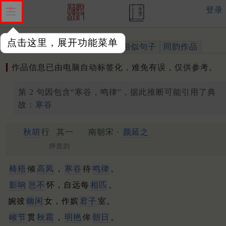
登录
点击这里，展开功能菜单
作品
标注四声
出处、引用
相似句子
同韵作品
作品信息已由电脑自动标签化，难免有误，仅供参考。
第 2 句因包含“寒谷，鸣律”，据此推断可能引用了典
故：
寒谷
秋胡
行
其一
南朝宋 ·
颜延之
押质韵
椅梧
倾
高凤
，
寒谷
待
鸣律
。
影响
岂不
怀，自远每
相匹
。
婉彼
幽闲
女，作嫔
君子
室。
峻节
贯
秋霜
，
明艳
侔
朝日
。