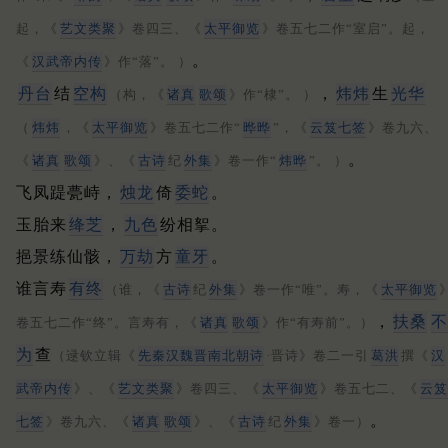
起，《
艺文类聚
》卷四三、《
太平御览
》卷五七二作“室启”。起，
。
《
汉武帝内传
》作“落”。 ）
丹台
结
空构
，
炜炜
生
光华
（构，《
诸真
歌颂
》作“棣”。 ）
（
炜炜
，《
太平御览
》卷五七二作“
晔晔
”，《
云笈七签
》卷九六、
。
《
诸真
歌颂
》、《
古诗
纪
外集
》卷一作“
炜晔
”。 ）
飞凤踶甍峙，
烛龙
倚
委蛇
。
玉胎来
绛芝
，
九色
纷相挐。
挹景练仙骸，
万劫
方
童牙
。
谁言寿
有终
（谁，《
古诗
纪
外集
》卷一作“唯”。寿，《
太平御览
，
扶桑
不
卷五七二作“终”。言寿有，《
诸真
歌颂
》作“有寿前”。）
为
查
（逯钦立辑《
先秦汉魏晋南北朝诗
·晋诗》卷二一引
葛洪
撰《
汉
武帝内传
》、《
艺文类聚
》卷四三、《
太平御览
》卷五七二、《
云笈
。
七签
》卷九六、《
诸真
歌颂
》、《
古诗
纪
外集
》卷一）