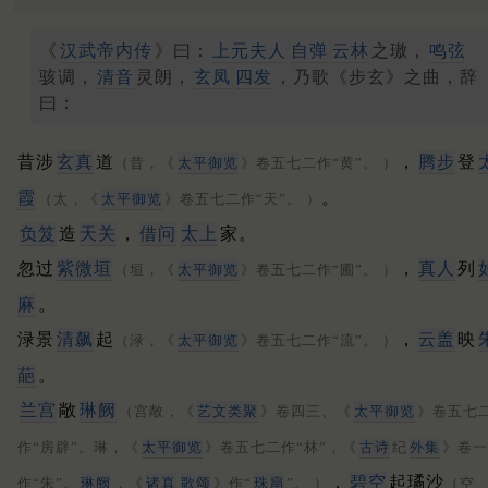
《
汉武帝内传
》曰：
上元夫人
自弹
云林
之璈，
鸣弦
骇调，
清音
灵朗，
玄凤
四发
，乃歌《步玄》之曲，辞
曰：
昔涉
玄真
道
，
腾步
登
（昔，《
太平御览
》卷五七二作“黄”。 ）
霞
。
（太，《
太平御览
》卷五七二作“天”。 ）
负笈
造
天关
，
借问
太上
家。
忽过
紫微垣
，
真人
列
（垣，《
太平御览
》卷五七二作“圃”。 ）
麻
。
渌景
清飙
起
，
云盖
映
（渌，《
太平御览
》卷五七二作“流”。 ）
葩
。
兰宫
敞
琳阙
（宫敞，《
艺文类聚
》卷四三、《
太平御览
》卷五七
作“房辟”。琳，《
太平御览
》卷五七二作“林”，《
古诗
纪
外集
》卷一
，
碧空
起璚沙
作“朱”。
琳阙
，《
诸真
歌颂
》作“
珠扇
”。 ）
（空