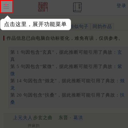
登录
点击这里，展开功能菜单
作品
标注四声
出处、引用
相似句子
同韵作品
作品信息已由电脑自动标签化，难免有误，仅供参考。
第 1 句因包含“玄真”，据此推断可能引用了典故：
玄
真
第 5 句因包含“紫微”，据此推断可能引用了典故：
紫
微
第 14 句因包含“烛龙”，据此推断可能引用了典故：
烛
龙
第 20 句因包含“扶桑”，据此推断可能引用了典故：
扶
桑
上元夫人
步玄之曲
东晋 ·
葛洪
押麻韵