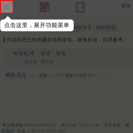
登录
点击这里，展开功能菜单
作品
标注四声
出处、引用
相似句子
同韵作品
作品信息已由电脑自动标签化，难免有误，仅供参考。
答
陆机
诗
东汉 ·
崔寔
四言诗 押尤韵
栖息
高丘
。
（○《
文选
》二十六
道路
忆
山中
诗注。）
粤公网安备44010402003275
粤ICP备17077571号
关于本站
联
系我们
客服：+86 136 0901 3320