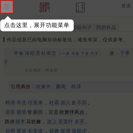
登录
点击这里，展开功能菜单
作品
标注四声
出处、引用
相似句子
同韵作品
作品信息已由电脑自动标签化，难免有误，仅供参考。
早春
洛阳
荅
杜审言
唐 ·
于季
（
一本
早春
下有
代字
）
子
七言律诗 押灰韵
引用典故：
吹箫伴
麟阁
梓泽
梓泽
年光
往复来
，
杜霸
游人
去
不回
。
若非
载笔
登
麟阁
，定是
吹箫伴凤台
。
路傍
桃李
花犹嫩，
波上
芙蕖叶
未开
。
分明
寄语
长安道
，
莫教
留滞
洛阳
才
。