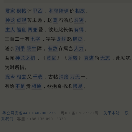
君家
禊帖
评
甲乙
，
和
璧隋珠
价
相敌
。
神龙
贞观
苦未远，赵
葛
冯汤总
名迹
。
主人
熊鱼
两兼
爱，彼短此长俱
有得
。
三百二十有
七字
，字字
龙蛇
怒
腾掷
。
嗟余
到手
眼生
障，
有数
存焉岂
人力
。
吾闻
神龙之初
，《
黄庭
》《
乐毅
》
真迹
尚
无恙
，此帖犹
为时所惜。
况今
相去
又
千载
，古帖
消磨
万无
一。
有馀
不足
贵
相通
，欲抱奇书求
博易
。
粤公网安备44010402003275
粤ICP备17077571号
关于本站
联
系我们
客服：+86 136 0901 3320