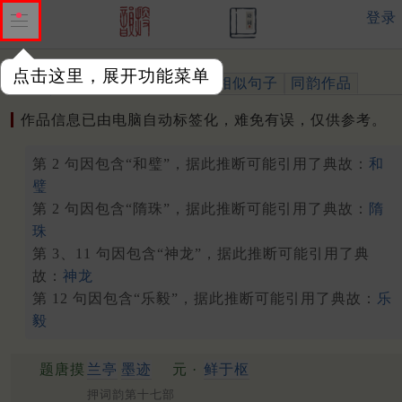
登录
点击这里，展开功能菜单
作品
标注四声
出处、引用
相似句子
同韵作品
作品信息已由电脑自动标签化，难免有误，仅供参考。
第 2 句因包含“和璧”，据此推断可能引用了典故：
和
璧
第 2 句因包含“隋珠”，据此推断可能引用了典故：
隋
珠
第 3、11 句因包含“神龙”，据此推断可能引用了典
故：
神龙
第 12 句因包含“乐毅”，据此推断可能引用了典故：
乐
毅
题唐摸
兰亭
墨迹
元 ·
鲜于枢
押词韵第十七部