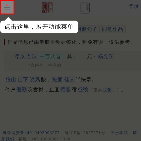
登录
点击这里，展开功能菜单
作品
标注四声
出处、引用
相似句子
同韵作品
作品信息已由电脑自动标签化，难免有误，仅供参考。
滦京
杂咏
一百八首
其十
元 ·
杨允孚
七言绝句 押寒韵
狼山
山下
晓风
酸，
掩面
佳人
半怯寒。
倚户
殷勤
唤尝粥，止宜
倦客
宿
征鞍
。
（俗卖
豆粥
。）
粤公网安备44010402003275
粤ICP备17077571号
关于本站
联
系我们
客服：+86 136 0901 3320